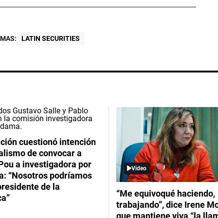
MAS:
LATIN SECURITIES
ción cuestionó intención
ialismo de convocar a
Pou a investigadora por
Video
: “Nosotros podríamos
 presidente de la
“Me equivoqué haciendo,
ca”
trabajando”, dice Irene Mo
que mantiene viva “la lla