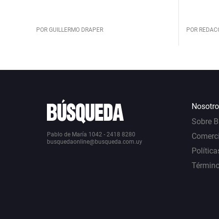
POR GUILLERMO DRAPER
POR REDAC
Nosotro
Sobre 
Pablo de María 1042 - 2418 8280
Comerci
busquedaonline@busqueda.com.uy
Política
Término