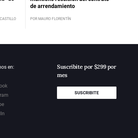
de arrendamiento
CASTILLO
POR MAURO FLORENTÍN
Suscribite por $299 por
nos en:
mes
ook
SUSCRIBITE
gram
be
dIn