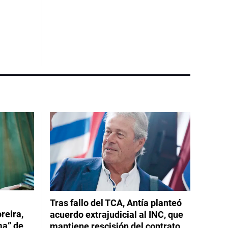
Tras fallo del TCA, Antía planteó
reira,
acuerdo extrajudicial al INC, que
ma” de
mantiene rescisión del contrato