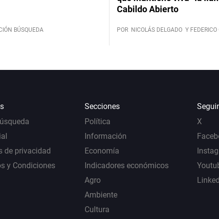
Cabildo Abierto
CIÓN BÚSQUEDA
POR
NICOLÁS DELGADO
Y FEDERICO 
s
Secciones
Segui
Búsqueda
Política
X
al
Información
Faceb
s de privacidad
Economía
Insta
s y Condiciones
Indicadores económicos
Youtu
Agro
Linke
Ambiente
Cultura