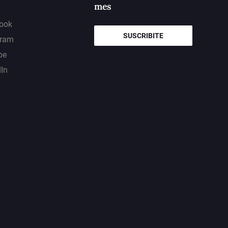
mes
ook
SUSCRIBITE
gram
be
dIn