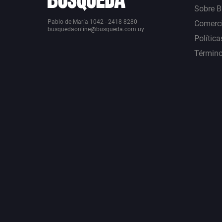
Sobre 
Pablo de María 1042 - 2418 8280
Comerci
busquedaonline@busqueda.com.uy
Política
Término