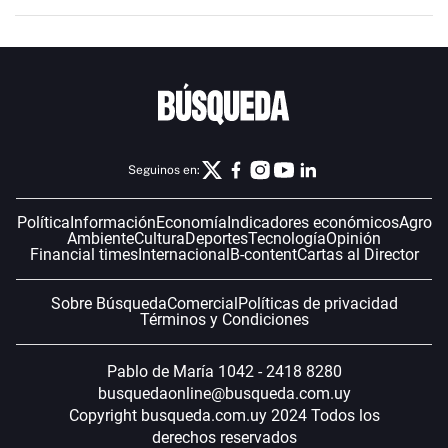
Seguinos en:
Política
Información
Economía
Indicadores económicos
Agro
Ambiente
Cultura
Deportes
Tecnología
Opinión
Financial times
Internacional
B-content
Cartas al Director
Sobre Búsqueda
Comercial
Políticas de privacidad
Términos y Condiciones
Pablo de María 1042 - 2418 8280
busquedaonline@busqueda.com.uy
Copyright busqueda.com.uy 2024 Todos los
derechos reservados