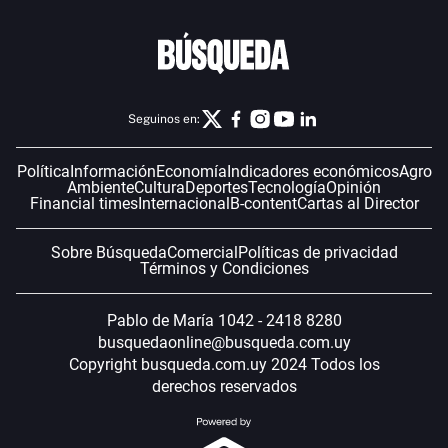
Seguinos en:
Política
Información
Economía
Indicadores económicos
Agro
Ambiente
Cultura
Deportes
Tecnología
Opinión
Financial times
Internacional
B-content
Cartas al Director
Sobre Búsqueda
Comercial
Políticas de privacidad
Términos y Condiciones
Pablo de María 1042 - 2418 8280
busquedaonline@busqueda.com.uy
Copyright busqueda.com.uy 2024 Todos los
derechos reservados