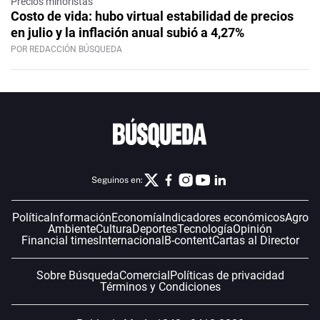
Precios minoristas
Costo de vida: hubo virtual estabilidad de precios
en julio y la inflación anual subió a 4,27%
POR REDACCIÓN BÚSQUEDA
Seguinos en:
Política
Información
Economía
Indicadores económicos
Agro
Ambiente
Cultura
Deportes
Tecnología
Opinión
Financial times
Internacional
B-content
Cartas al Director
Sobre Búsqueda
Comercial
Políticas de privacidad
Términos y Condiciones