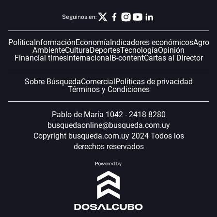
Seguinos en:
Política
Información
Economía
Indicadores económicos
Agro
Ambiente
Cultura
Deportes
Tecnología
Opinión
Financial times
Internacional
B-content
Cartas al Director
Sobre Búsqueda
Comercial
Políticas de privacidad
Términos y Condiciones
Pablo de María 1042 - 2418 8280
busquedaonline@busqueda.com.uy
Copyright busqueda.com.uy 2024 Todos los
derechos reservados