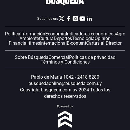
Seguinos en:
Política
Información
Economía
Indicadores económicos
Agro
Ambiente
Cultura
Deportes
Tecnología
Opinión
Financial times
Internacional
B-content
Cartas al Director
Sobre Búsqueda
Comercial
Políticas de privacidad
Términos y Condiciones
Pablo de María 1042 - 2418 8280
busquedaonline@busqueda.com.uy
Copyright busqueda.com.uy 2024 Todos los
derechos reservados