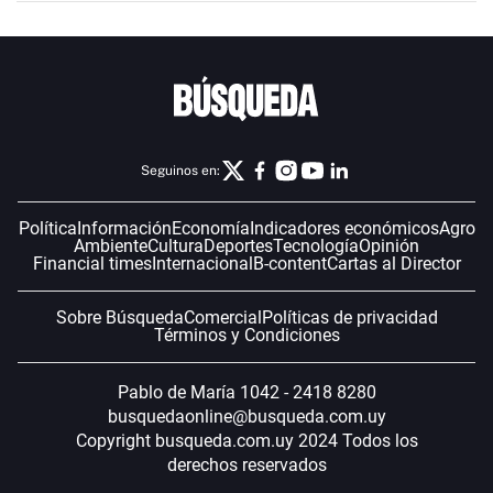
Seguinos en:
Política
Información
Economía
Indicadores económicos
Agro
Ambiente
Cultura
Deportes
Tecnología
Opinión
Financial times
Internacional
B-content
Cartas al Director
Sobre Búsqueda
Comercial
Políticas de privacidad
Términos y Condiciones
Pablo de María 1042 - 2418 8280
busquedaonline@busqueda.com.uy
Copyright busqueda.com.uy 2024 Todos los
derechos reservados