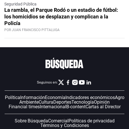
Seguridad Pública
La rambla, el Parque Rodó o un estadio de fútbol:
los homicidios se desplazan y complican a la
Policía
POR JUAN FRANCISCO PITTALUGA
Seguinos en:
Política
Información
Economía
Indicadores económicos
Agro
Ambiente
Cultura
Deportes
Tecnología
Opinión
Financial times
Internacional
B-content
Cartas al Director
Sobre Búsqueda
Comercial
Políticas de privacidad
Términos y Condiciones