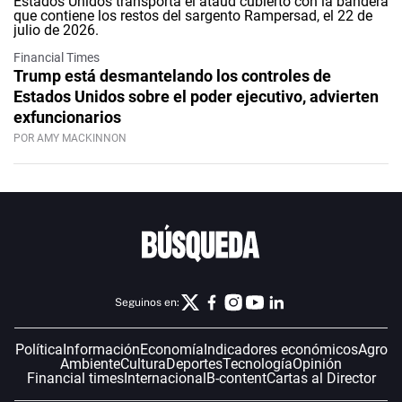
Financial Times
Trump está desmantelando los controles de
Estados Unidos sobre el poder ejecutivo, advierten
exfuncionarios
POR AMY MACKINNON
Seguinos en:
Política
Información
Economía
Indicadores económicos
Agro
Ambiente
Cultura
Deportes
Tecnología
Opinión
Financial times
Internacional
B-content
Cartas al Director