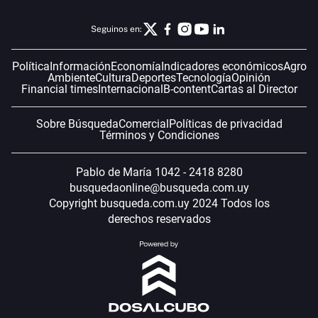
Seguinos en:
Política
Información
Economía
Indicadores económicos
Agro
Ambiente
Cultura
Deportes
Tecnología
Opinión
Financial times
Internacional
B-content
Cartas al Director
Sobre Búsqueda
Comercial
Políticas de privacidad
Términos y Condiciones
Pablo de María 1042 - 2418 8280
busquedaonline@busqueda.com.uy
Copyright busqueda.com.uy 2024 Todos los
derechos reservados