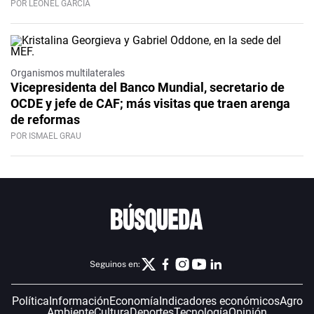
POR LEONEL GARCÍA
Organismos multilaterales
Vicepresidenta del Banco Mundial, secretario de
OCDE y jefe de CAF; más visitas que traen arenga
de reformas
POR ISMAEL GRAU
Seguinos en:
Política
Información
Economía
Indicadores económicos
Agro
Ambiente
Cultura
Deportes
Tecnología
Opinión