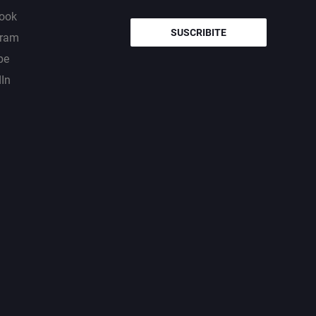
ook
SUSCRIBITE
gram
be
dIn