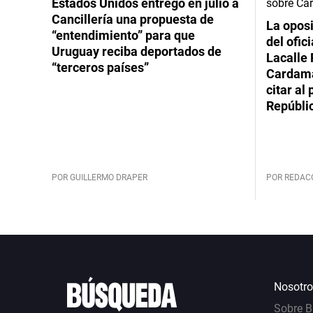
Estados Unidos entregó en julio a
Cancillería una propuesta de
La oposi
“entendimiento” para que
del ofic
Uruguay reciba deportados de
Lacalle 
“terceros países”
Cardama
citar al
Repúbli
POR GUILLERMO DRAPER
POR REDAC
Nosotro
Sobre 