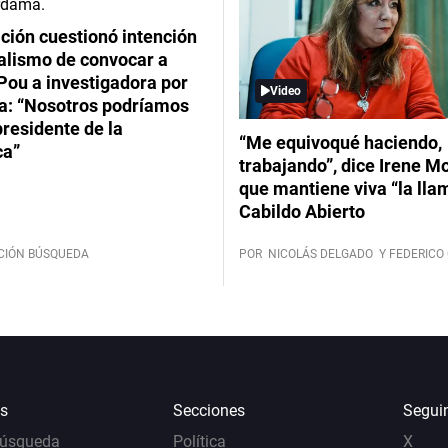
ción cuestionó intención
ialismo de convocar a
Pou a investigadora por
Video
: “Nosotros podríamos
 presidente de la
“Me equivoqué haciendo,
ca”
trabajando”, dice Irene Mo
que mantiene viva “la lla
Cabildo Abierto
CIÓN BÚSQUEDA
POR
NICOLÁS DELGADO
Y FEDERICO 
s
Secciones
Segui
Búsqueda
Política
X