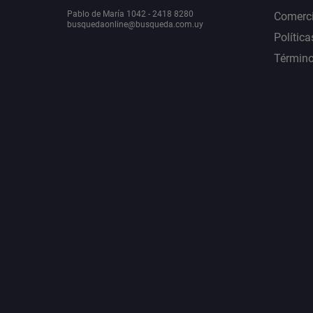
Pablo de María 1042 - 2418 8280
Comerci
busquedaonline@busqueda.com.uy
Política
Término