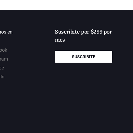
Suscribite por $299 por
nos en:
mes
ook
SUSCRIBITE
gram
be
dIn