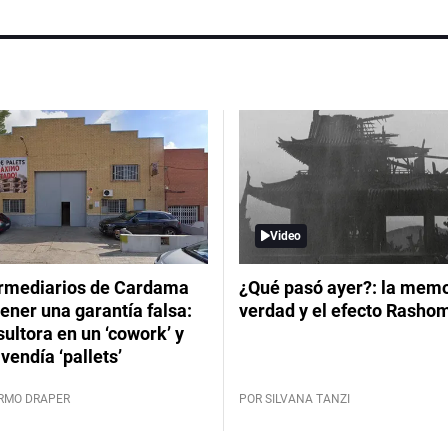
Video
ermediarios de Cardama
¿Qué pasó ayer?: la memor
ener una garantía falsa:
verdad y el efecto Rasho
ultora en un ‘cowork’ y
vendía ‘pallets’
ERMO DRAPER
POR SILVANA TANZI