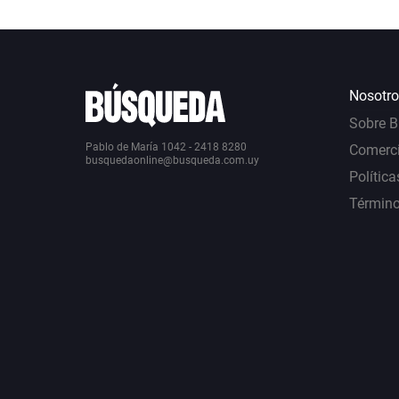
Nosotro
Sobre 
Pablo de María 1042 - 2418 8280
Comerci
busquedaonline@busqueda.com.uy
Política
Término