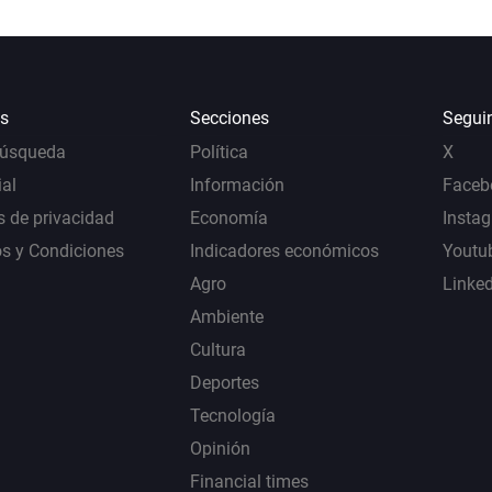
s
Secciones
Segui
Búsqueda
Política
X
al
Información
Faceb
s de privacidad
Economía
Insta
s y Condiciones
Indicadores económicos
Youtu
Agro
Linke
Ambiente
Cultura
Deportes
Tecnología
Opinión
Financial times