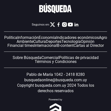
Seguinos en:
Política
Información
Economía
Indicadores económicos
Agro
Ambiente
Cultura
Deportes
Tecnología
Opinión
Financial times
Internacional
B-content
Cartas al Director
Sobre Búsqueda
Comercial
Políticas de privacidad
Términos y Condiciones
Pablo de María 1042 - 2418 8280
busquedaonline@busqueda.com.uy
Copyright busqueda.com.uy 2024 Todos los
derechos reservados