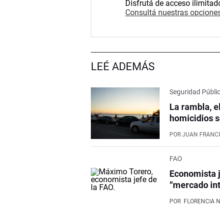
Disfrutá de acceso ilimitad
Consultá nuestras opciones
LEÉ ADEMÁS
Seguridad Públi
La rambla, e
homicidios s
POR
JUAN FRANCI
FAO
Economista j
“mercado int
POR
FLORENCIA 