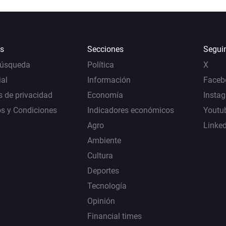
s
Secciones
Segui
Búsqueda
Política
X
al
Información
Faceb
s de privacidad
Economía
Insta
s y Condiciones
Indicadores económicos
Youtu
Agro
Linke
Ambiente
Cultura
Deportes
Tecnología
Opinión
Financial times