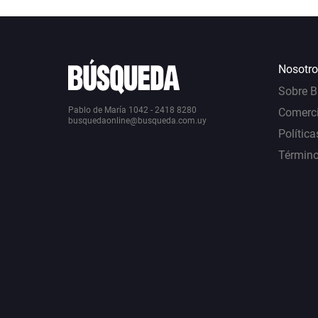
Nosotro
Sobre 
Pablo de María 1042 - 2418 8280
Comerci
busquedaonline@busqueda.com.uy
Política
Término