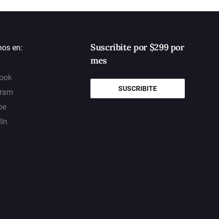
Suscribite por $299 por
nos en:
mes
ook
SUSCRIBITE
gram
be
dIn