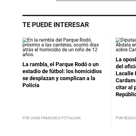
TE PUEDE INTERESAR
La oposi
La rambla, el Parque Rodó o un
del ofic
estadio de fútbol: los homicidios
Lacalle 
se desplazan y complican a la
Cardama
Policía
citar al
Repúbli
POR JUAN FRANCISCO PITTALUGA
POR REDAC