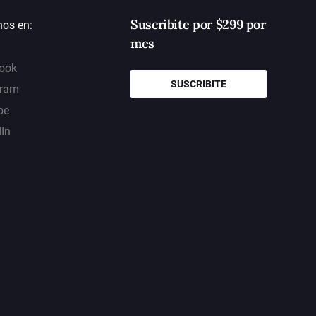
Suscribite por $299 por
nos en:
mes
ook
SUSCRIBITE
gram
be
dIn