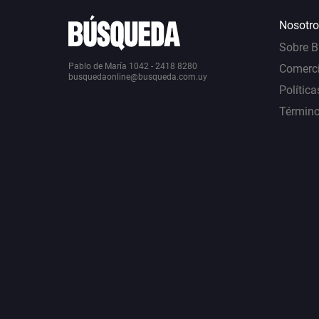
Nosotro
Sobre 
Pablo de María 1042 - 2418 8280
Comerci
busquedaonline@busqueda.com.uy
Política
Término