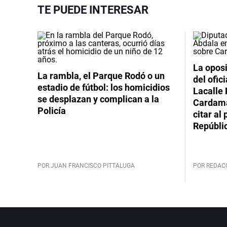
TE PUEDE INTERESAR
La oposi
La rambla, el Parque Rodó o un
del ofic
estadio de fútbol: los homicidios
Lacalle 
se desplazan y complican a la
Cardama
Policía
citar al
Repúbli
POR JUAN FRANCISCO PITTALUGA
POR REDAC