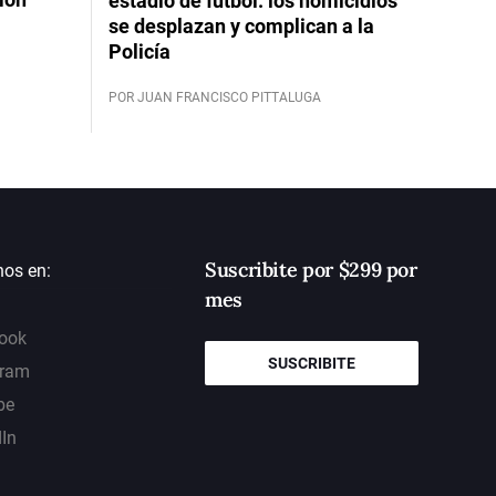
estadio de fútbol: los homicidios
se desplazan y complican a la
Policía
POR JUAN FRANCISCO PITTALUGA
Suscribite por $299 por
nos en:
mes
ook
SUSCRIBITE
gram
be
dIn