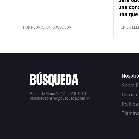
una cons
una que 
POR REDACCIÓN BÚSQUEDA
POR GUILL
Nosotro
Sobre 
Pablo de María 1042 - 2418 8280
Comerci
busquedaonline@busqueda.com.uy
Política
Término