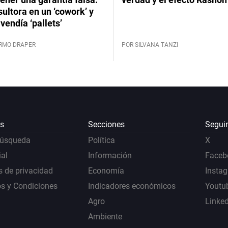
ultora en un ‘cowork’ y
vendía ‘pallets’
ERMO DRAPER
POR SILVANA TANZI
s
Secciones
Segui
Búsqueda
Política
X
al
Información
Faceb
s de privacidad
Economía
Insta
s y Condiciones
Indicadores económicos
Youtu
Agro
Linke
Ambiente