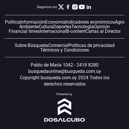
Seguinos en:
Política
Información
Economía
Indicadores económicos
Agro
Ambiente
Cultura
Deportes
Tecnología
Opinión
Financial times
Internacional
B-content
Cartas al Director
Sobre Búsqueda
Comercial
Políticas de privacidad
Términos y Condiciones
Pablo de María 1042 - 2418 8280
busquedaonline@busqueda.com.uy
Copyright busqueda.com.uy 2024 Todos los
derechos reservados