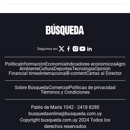
Seguinos en:
Política
Información
Economía
Indicadores económicos
Agro
Ambiente
Cultura
Deportes
Tecnología
Opinión
Financial times
Internacional
B-content
Cartas al Director
Sobre Búsqueda
Comercial
Políticas de privacidad
Términos y Condiciones
Pablo de María 1042 - 2418 8280
busquedaonline@busqueda.com.uy
Copyright busqueda.com.uy 2024 Todos los
derechos reservados