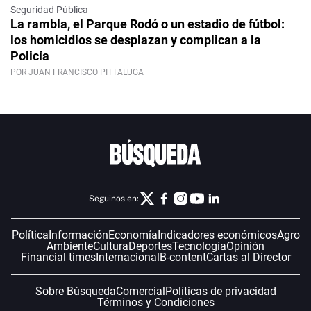
Seguridad Pública
La rambla, el Parque Rodó o un estadio de fútbol:
los homicidios se desplazan y complican a la
Policía
POR JUAN FRANCISCO PITTALUGA
Seguinos en:
Política
Información
Economía
Indicadores económicos
Agro
Ambiente
Cultura
Deportes
Tecnología
Opinión
Financial times
Internacional
B-content
Cartas al Director
Sobre Búsqueda
Comercial
Políticas de privacidad
Términos y Condiciones