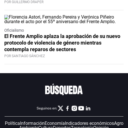
POR GUILLERMO DRAPER
Oficialismo
El Frente Amplio aplaza la aprobación de su nuevo
protocolo de violencia de género mientras
contempla reparos de sectores
POR SANTIAGO SÁNCHEZ
Seguinos en:
Política
Información
Economía
Indicadores económicos
Agro
Ambiente
Cultura
Deportes
Tecnología
Opinión