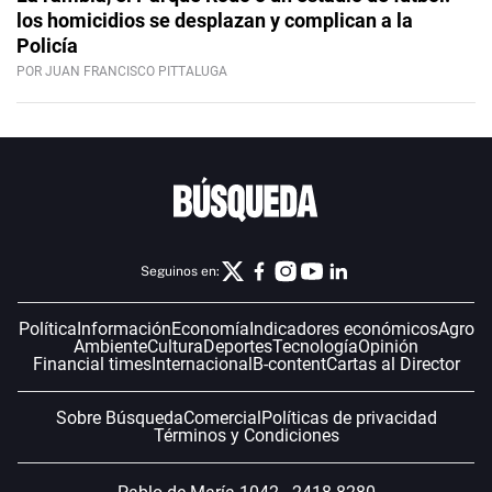
los homicidios se desplazan y complican a la
Policía
POR JUAN FRANCISCO PITTALUGA
Seguinos en:
Política
Información
Economía
Indicadores económicos
Agro
Ambiente
Cultura
Deportes
Tecnología
Opinión
Financial times
Internacional
B-content
Cartas al Director
Sobre Búsqueda
Comercial
Políticas de privacidad
Términos y Condiciones