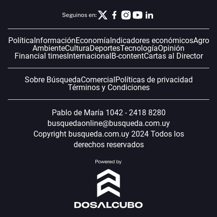
Seguinos en:
Política
Información
Economía
Indicadores económicos
Agro
Ambiente
Cultura
Deportes
Tecnología
Opinión
Financial times
Internacional
B-content
Cartas al Director
Sobre Búsqueda
Comercial
Políticas de privacidad
Términos y Condiciones
Pablo de María 1042 - 2418 8280
busquedaonline@busqueda.com.uy
Copyright busqueda.com.uy 2024 Todos los
derechos reservados