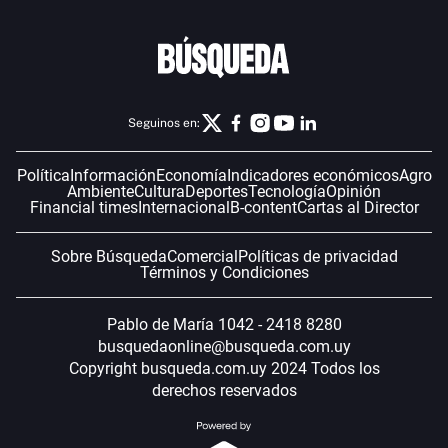
Seguinos en:
Política
Información
Economía
Indicadores económicos
Agro
Ambiente
Cultura
Deportes
Tecnología
Opinión
Financial times
Internacional
B-content
Cartas al Director
Sobre Búsqueda
Comercial
Políticas de privacidad
Términos y Condiciones
Pablo de María 1042 - 2418 8280
busquedaonline@busqueda.com.uy
Copyright busqueda.com.uy 2024 Todos los
derechos reservados