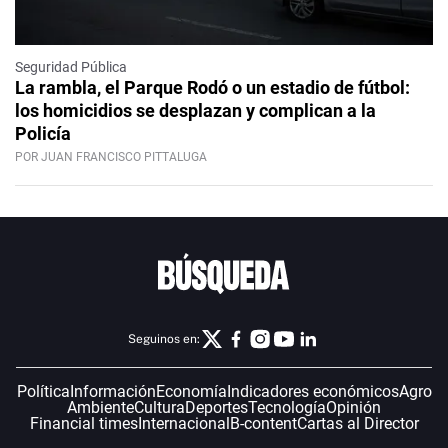
Seguridad Pública
La rambla, el Parque Rodó o un estadio de fútbol:
los homicidios se desplazan y complican a la
Policía
POR JUAN FRANCISCO PITTALUGA
Seguinos en:
Política
Información
Economía
Indicadores económicos
Agro
Ambiente
Cultura
Deportes
Tecnología
Opinión
Financial times
Internacional
B-content
Cartas al Director