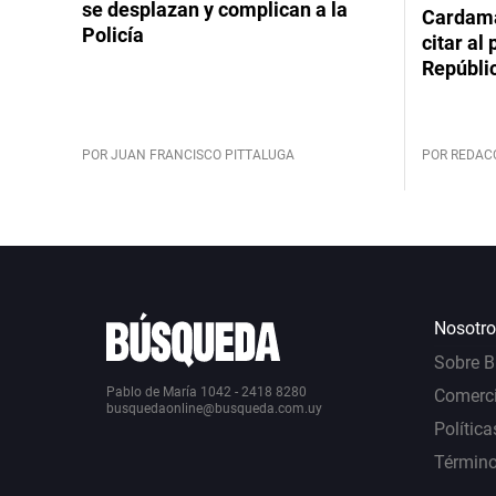
se desplazan y complican a la
Cardama
Policía
citar al
Repúbli
POR JUAN FRANCISCO PITTALUGA
POR REDAC
Nosotro
Sobre 
Pablo de María 1042 - 2418 8280
Comerci
busquedaonline@busqueda.com.uy
Política
Término