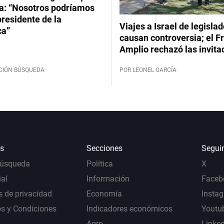
: “Nosotros podríamos
 presidente de la
Viajes a Israel de legisla
ca”
causan controversia; el F
Amplio rechazó las invita
CIÓN BÚSQUEDA
POR LEONEL GARCÍA
s
Secciones
Segui
Búsqueda
Política
X
al
Información
Faceb
s de privacidad
Economía
Insta
s y Condiciones
Indicadores económicos
Youtu
Agro
Linke