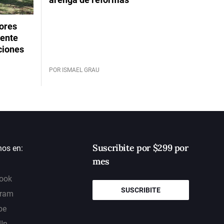
dores
rente
ciones
POR ISMAEL GRAU
Suscribite por $299 por
nos en:
mes
ook
SUSCRIBITE
gram
be
dIn