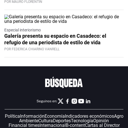
POR MAURO FLORENTÍN
Especial interiorismo
Galería presenta su espacio en Casadeco: el
refugio de una periodista de estilo de vida
POR FEDERICA CHIARINO VANRELL
Seguinos en:
Política
Información
Economía
Indicadores económicos
Agro
Ambiente
Cultura
Deportes
Tecnología
Opinión
Financial times
Internacional
B-content
Cartas al Director