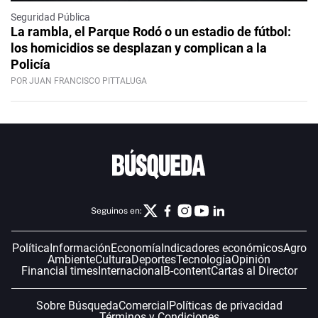
Seguridad Pública
La rambla, el Parque Rodó o un estadio de fútbol:
los homicidios se desplazan y complican a la
Policía
POR JUAN FRANCISCO PITTALUGA
Seguinos en:
Política
Información
Economía
Indicadores económicos
Agro
Ambiente
Cultura
Deportes
Tecnología
Opinión
Financial times
Internacional
B-content
Cartas al Director
Sobre Búsqueda
Comercial
Políticas de privacidad
Términos y Condiciones