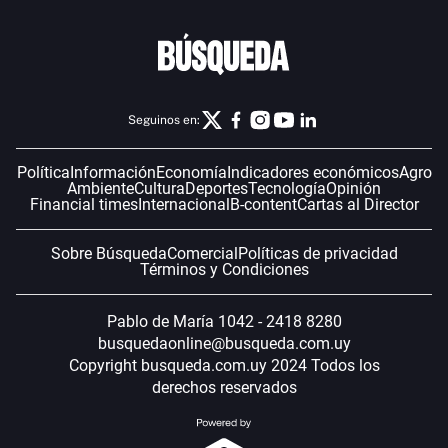
Seguinos en:
Política
Información
Economía
Indicadores económicos
Agro
Ambiente
Cultura
Deportes
Tecnología
Opinión
Financial times
Internacional
B-content
Cartas al Director
Sobre Búsqueda
Comercial
Políticas de privacidad
Términos y Condiciones
Pablo de María 1042 - 2418 8280
busquedaonline@busqueda.com.uy
Copyright busqueda.com.uy 2024 Todos los
derechos reservados