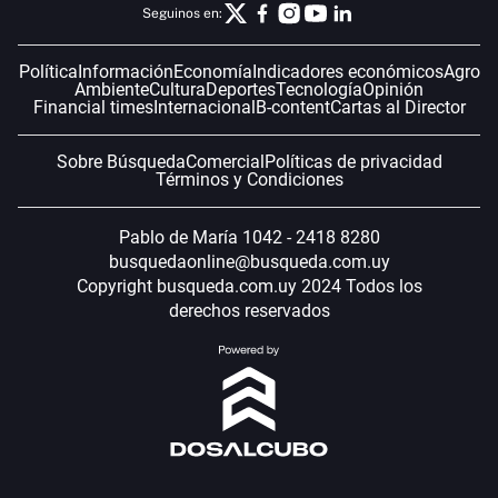
Seguinos en:
Política
Información
Economía
Indicadores económicos
Agro
Ambiente
Cultura
Deportes
Tecnología
Opinión
Financial times
Internacional
B-content
Cartas al Director
Sobre Búsqueda
Comercial
Políticas de privacidad
Términos y Condiciones
Pablo de María 1042 - 2418 8280
busquedaonline@busqueda.com.uy
Copyright busqueda.com.uy 2024 Todos los
derechos reservados