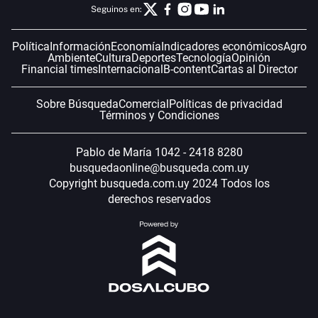
Seguinos en:
Política
Información
Economía
Indicadores económicos
Agro
Ambiente
Cultura
Deportes
Tecnología
Opinión
Financial times
Internacional
B-content
Cartas al Director
Sobre Búsqueda
Comercial
Políticas de privacidad
Términos y Condiciones
Pablo de María 1042 - 2418 8280
busquedaonline@busqueda.com.uy
Copyright busqueda.com.uy 2024 Todos los
derechos reservados