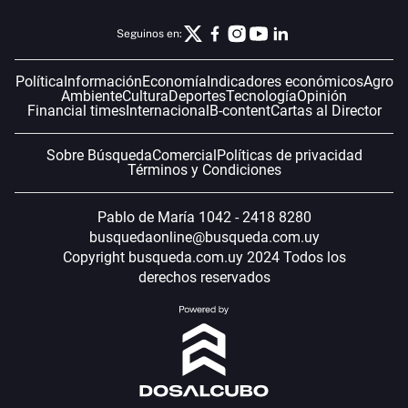
Seguinos en:
Política
Información
Economía
Indicadores económicos
Agro
Ambiente
Cultura
Deportes
Tecnología
Opinión
Financial times
Internacional
B-content
Cartas al Director
Sobre Búsqueda
Comercial
Políticas de privacidad
Términos y Condiciones
Pablo de María 1042 - 2418 8280
busquedaonline@busqueda.com.uy
Copyright busqueda.com.uy 2024 Todos los
derechos reservados