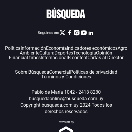
Seguinos en:
Política
Información
Economía
Indicadores económicos
Agro
Ambiente
Cultura
Deportes
Tecnología
Opinión
Financial times
Internacional
B-content
Cartas al Director
Sobre Búsqueda
Comercial
Políticas de privacidad
Términos y Condiciones
Pablo de María 1042 - 2418 8280
busquedaonline@busqueda.com.uy
Copyright busqueda.com.uy 2024 Todos los
derechos reservados