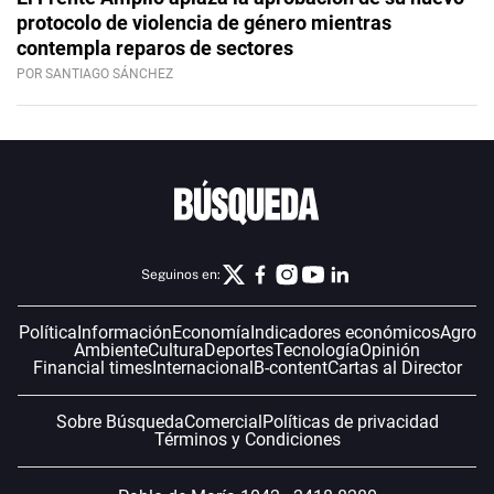
protocolo de violencia de género mientras
contempla reparos de sectores
POR SANTIAGO SÁNCHEZ
Seguinos en:
Política
Información
Economía
Indicadores económicos
Agro
Ambiente
Cultura
Deportes
Tecnología
Opinión
Financial times
Internacional
B-content
Cartas al Director
Sobre Búsqueda
Comercial
Políticas de privacidad
Términos y Condiciones