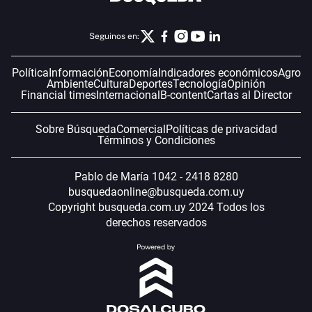
Seguinos en:
Política
Información
Economía
Indicadores económicos
Agro
Ambiente
Cultura
Deportes
Tecnología
Opinión
Financial times
Internacional
B-content
Cartas al Director
Sobre Búsqueda
Comercial
Políticas de privacidad
Términos y Condiciones
Pablo de María 1042 - 2418 8280
busquedaonline@busqueda.com.uy
Copyright busqueda.com.uy 2024 Todos los
derechos reservados