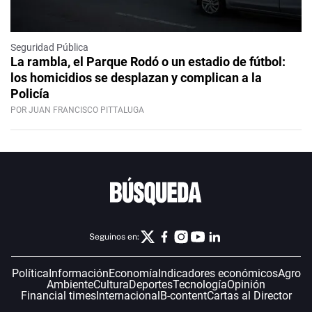
Seguridad Pública
La rambla, el Parque Rodó o un estadio de fútbol:
los homicidios se desplazan y complican a la
Policía
POR JUAN FRANCISCO PITTALUGA
Seguinos en:
Política
Información
Economía
Indicadores económicos
Agro
Ambiente
Cultura
Deportes
Tecnología
Opinión
Financial times
Internacional
B-content
Cartas al Director