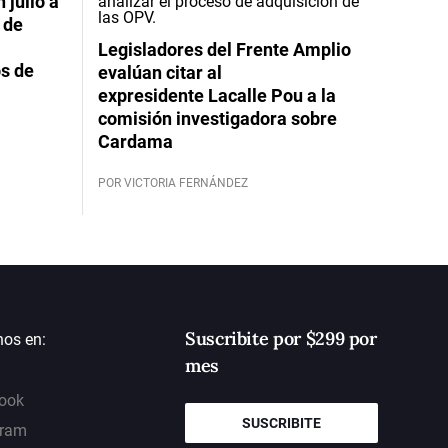
 julio a
 de
Legisladores del Frente Amplio
s de
evalúan citar al
expresidente Lacalle Pou a la
comisión investigadora sobre
Cardama
POR VICTORIA FERNÁNDEZ
Suscribite por $299 por
nos en:
mes
ook
SUSCRIBITE
gram