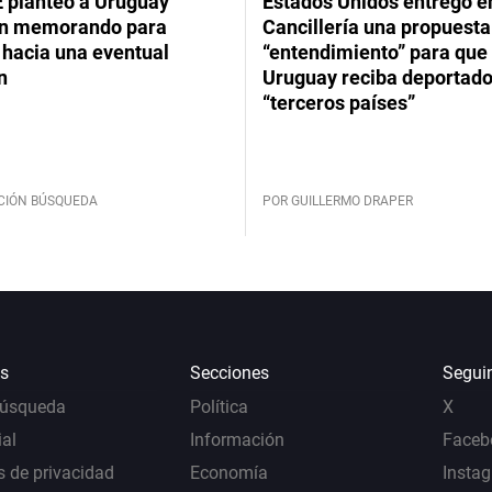
 planteó a Uruguay
Estados Unidos entregó en
un memorando para
Cancillería una propuesta
 hacia una eventual
“entendimiento” para que
n
Uruguay reciba deportado
“terceros países”
CIÓN BÚSQUEDA
POR GUILLERMO DRAPER
s
Secciones
Segui
Búsqueda
Política
X
al
Información
Faceb
s de privacidad
Economía
Insta