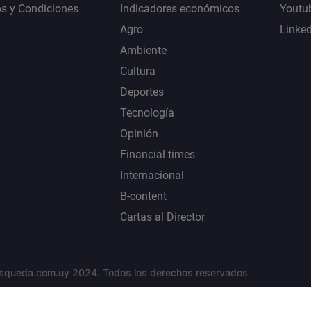
s y Condiciones
Indicadores económicos
Youtu
Agro
Linke
Ambiente
Cultura
Deportes
Tecnología
Opinión
Financial times
Internacional
B-content
Cartas al Director
squeda.com.uy 2024. Todos los derechos reservados