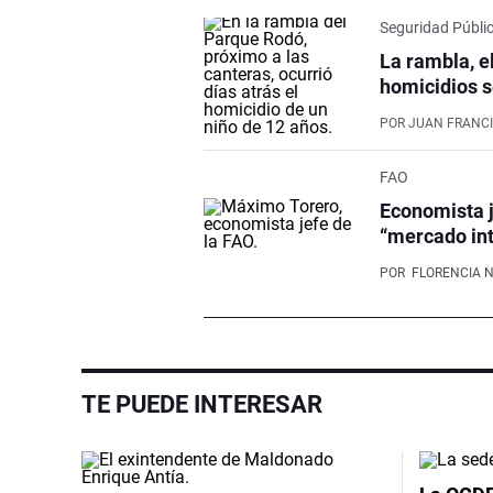
Seguridad Públi
La rambla, e
homicidios s
POR
JUAN FRANCI
FAO
Economista j
“mercado int
POR
FLORENCIA 
TE PUEDE INTERESAR