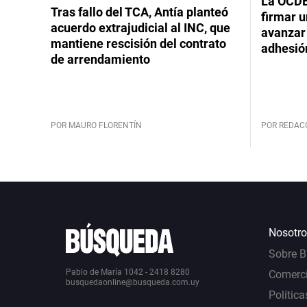
La OCDE
Tras fallo del TCA, Antía planteó
firmar 
acuerdo extrajudicial al INC, que
avanzar
mantiene rescisión del contrato
adhesió
de arrendamiento
POR MAURO FLORENTÍN
POR REDAC
Nosotro
Sobre 
Pablo de María 1042 - 2418 8280
Comerci
busquedaonline@busqueda.com.uy
Política