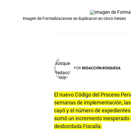
imagen de Formalizaciones se duplicaron en cinco meses
POR
REDACCIÓN BÚSQUEDA
El nuevo Código del Proceso Pena
semanas de implementación, las c
cayó y el número de expedientes t
sumó un incremento inesperado d
desbordada Fiscalía.