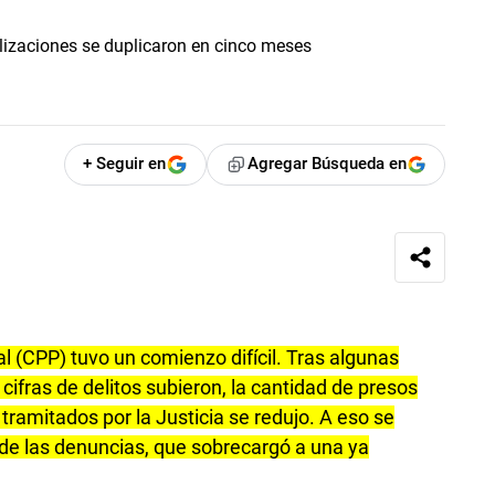
+ Seguir en
Agregar Búsqueda en
l (CPP) tuvo un comienzo difícil. Tras algunas
ifras de delitos subieron, la cantidad de presos
ramitados por la Justicia se redujo. A eso se
e las denuncias, que sobrecargó a una ya