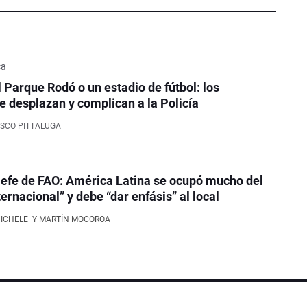
ca
l Parque Rodó o un estadio de fútbol: los
e desplazan y complican a la Policía
SCO PITTALUGA
efe de FAO: América Latina se ocupó mucho del
ernacional” y debe “dar enfásis” al local
NICHELE
Y MARTÍN MOCOROA