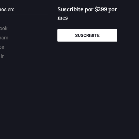
Suscribite por $299 por
nos en:
mes
ook
SUSCRIBITE
gram
be
dIn