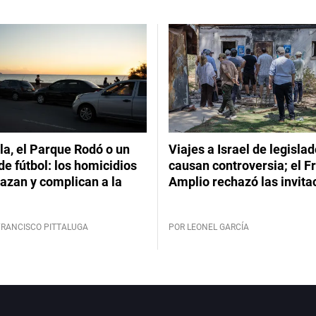
a, el Parque Rodó o un
Viajes a Israel de legisla
de fútbol: los homicidios
causan controversia; el F
azan y complican a la
Amplio rechazó las invita
FRANCISCO PITTALUGA
POR LEONEL GARCÍA