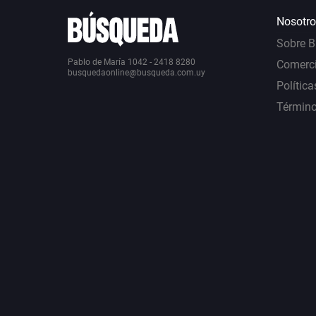
Nosotro
Sobre 
Pablo de María 1042 - 2418 8280
Comerci
busquedaonline@busqueda.com.uy
Política
Término