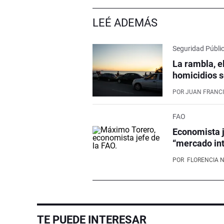
LEÉ ADEMÁS
Seguridad Públi
La rambla, e
homicidios s
POR
JUAN FRANCI
FAO
Economista j
“mercado int
POR
FLORENCIA 
TE PUEDE INTERESAR