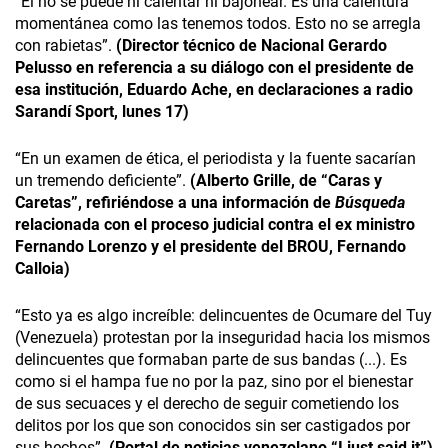
“Él no se puede ni calentar ni bajonear. Es una calentura
momentánea como las tenemos todos. Esto no se arregla
con rabietas”.
(Director técnico de Nacional Gerardo
Pelusso en referencia a su diálogo con el presidente de
esa institución, Eduardo Ache, en declaraciones a radio
Sarandí Sport, lunes 17)
“En un examen de ética, el periodista y la fuente sacarían
un tremendo deficiente”.
(Alberto Grille, de “Caras y
Caretas”, refiriéndose a una información de
Búsqueda
relacionada con el proceso judicial contra el ex ministro
Fernando Lorenzo y el presidente del BROU, Fernando
Calloia)
“Esto ya es algo increíble: delincuentes de Ocumare del Tuy
(Venezuela) protestan por la inseguridad hacia los mismos
delincuentes que formaban parte de sus bandas (...). Es
como si el hampa fue no por la paz, sino por el bienestar
de sus secuaces y el derecho de seguir cometiendo los
delitos por los que son conocidos sin ser castigados por
sus hechos”.
(Portal de noticias venezolano “I just said it”)