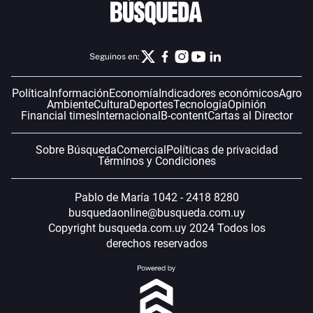
Seguinos en:
Política
Información
Economía
Indicadores económicos
Agro
Ambiente
Cultura
Deportes
Tecnología
Opinión
Financial times
Internacional
B-content
Cartas al Director
Sobre Búsqueda
Comercial
Políticas de privacidad
Términos y Condiciones
Pablo de María 1042 - 2418 8280
busquedaonline@busqueda.com.uy
Copyright busqueda.com.uy 2024 Todos los
derechos reservados