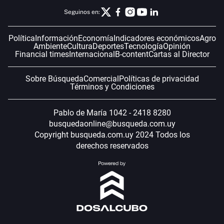
Seguinos en:
Política
Información
Economía
Indicadores económicos
Agro
Ambiente
Cultura
Deportes
Tecnología
Opinión
Financial times
Internacional
B-content
Cartas al Director
Sobre Búsqueda
Comercial
Políticas de privacidad
Términos y Condiciones
Pablo de María 1042 - 2418 8280
busquedaonline@busqueda.com.uy
Copyright busqueda.com.uy 2024 Todos los
derechos reservados