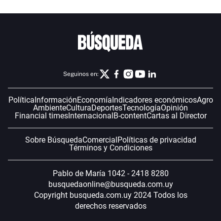
Seguinos en:
Política
Información
Economía
Indicadores económicos
Agro
Ambiente
Cultura
Deportes
Tecnología
Opinión
Financial times
Internacional
B-content
Cartas al Director
Sobre Búsqueda
Comercial
Políticas de privacidad
Términos y Condiciones
Pablo de María 1042 - 2418 8280
busquedaonline@busqueda.com.uy
Copyright busqueda.com.uy 2024 Todos los
derechos reservados