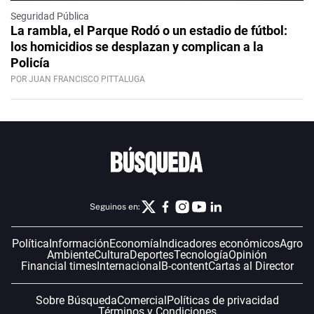
Seguridad Pública
La rambla, el Parque Rodó o un estadio de fútbol:
los homicidios se desplazan y complican a la
Policía
POR JUAN FRANCISCO PITTALUGA
Seguinos en:
Política
Información
Economía
Indicadores económicos
Agro
Ambiente
Cultura
Deportes
Tecnología
Opinión
Financial times
Internacional
B-content
Cartas al Director
Sobre Búsqueda
Comercial
Políticas de privacidad
Términos y Condiciones