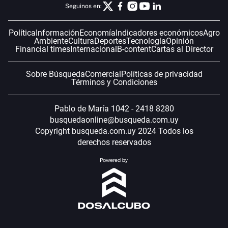
Seguinos en:
Política
Información
Economía
Indicadores económicos
Agro
Ambiente
Cultura
Deportes
Tecnología
Opinión
Financial times
Internacional
B-content
Cartas al Director
Sobre Búsqueda
Comercial
Políticas de privacidad
Términos y Condiciones
Pablo de María 1042 - 2418 8280
busquedaonline@busqueda.com.uy
Copyright busqueda.com.uy 2024 Todos los
derechos reservados