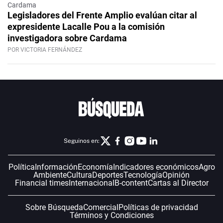
Cardama
Legisladores del Frente Amplio evalúan citar al
expresidente Lacalle Pou a la comisión
investigadora sobre Cardama
POR VICTORIA FERNÁNDEZ
Seguinos en:
Política
Información
Economía
Indicadores económicos
Agro
Ambiente
Cultura
Deportes
Tecnología
Opinión
Financial times
Internacional
B-content
Cartas al Director
Sobre Búsqueda
Comercial
Políticas de privacidad
Términos y Condiciones