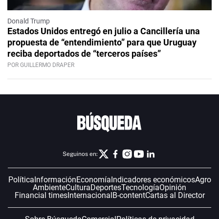
Donald Trump
Estados Unidos entregó en julio a Cancillería una
propuesta de “entendimiento” para que Uruguay
reciba deportados de “terceros países”
POR GUILLERMO DRAPER
Seguinos en:
Política
Información
Economía
Indicadores económicos
Agro
Ambiente
Cultura
Deportes
Tecnología
Opinión
Financial times
Internacional
B-content
Cartas al Director