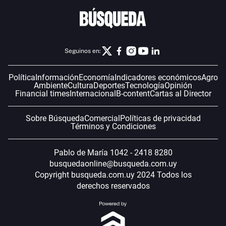
Seguinos en:
Política
Información
Economía
Indicadores económicos
Agro
Ambiente
Cultura
Deportes
Tecnología
Opinión
Financial times
Internacional
B-content
Cartas al Director
Sobre Búsqueda
Comercial
Políticas de privacidad
Términos y Condiciones
Pablo de María 1042 - 2418 8280
busquedaonline@busqueda.com.uy
Copyright busqueda.com.uy 2024 Todos los
derechos reservados