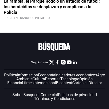
La rambla, el Parque Rodó o un estadio de fútbol:
los homicidios se desplazan y complican a la
Policía
POR JUAN FRANCISCO PITTALUGA
Seguinos en:
Política
Información
Economía
Indicadores económicos
Agro
Ambiente
Cultura
Deportes
Tecnología
Opinión
Financial times
Internacional
B-content
Cartas al Director
Sobre Búsqueda
Comercial
Políticas de privacidad
Términos y Condiciones