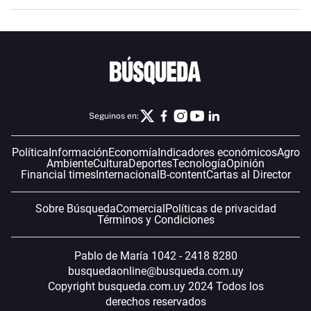
Seguinos en:
Política
Información
Economía
Indicadores económicos
Agro
Ambiente
Cultura
Deportes
Tecnología
Opinión
Financial times
Internacional
B-content
Cartas al Director
Sobre Búsqueda
Comercial
Políticas de privacidad
Términos y Condiciones
Pablo de María 1042 - 2418 8280
busquedaonline@busqueda.com.uy
Copyright busqueda.com.uy 2024 Todos los
derechos reservados