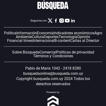
Seguinos en:
Política
Información
Economía
Indicadores económicos
Agro
Ambiente
Cultura
Deportes
Tecnología
Opinión
Financial times
Internacional
B-content
Cartas al Director
Sobre Búsqueda
Comercial
Políticas de privacidad
Términos y Condiciones
Pablo de María 1042 - 2418 8280
busquedaonline@busqueda.com.uy
Copyright busqueda.com.uy 2024 Todos los
derechos reservados